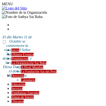
MENU
El día Martes 11 de
Octubre se
conmemora la
victoria del Señor
Inicio
Rama sobre el
Últimos Eventos
demonio Ravana, y
Presentacion
la victoria de la
La Organización Sai Baba
Diosa Durga sobre
A Nivel Mundial
el demonio
La Fundación Sai del Perú
Mahishasura.
Devoción
Calendario
Educación
Servicio
Enseñanzas Sagradas
Temas de Interés
Ubícanos